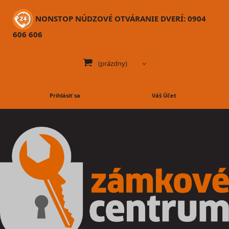
NONSTOP NÚDZOVÉ OTVÁRANIE DVERÍ: 0904
606 606
(prázdny)
Prihlásiť sa
Váš Účet