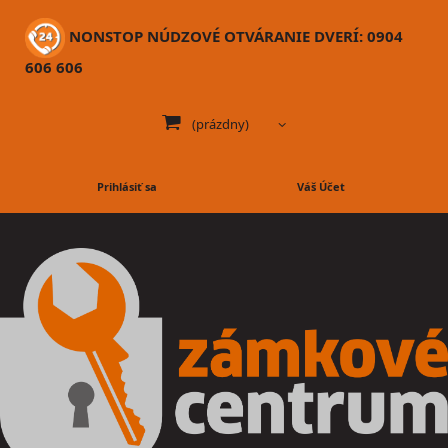
NONSTOP NÚDZOVÉ OTVÁRANIE DVERÍ: 0904
606 606
(prázdny)
Prihlásiť sa
Váš Účet