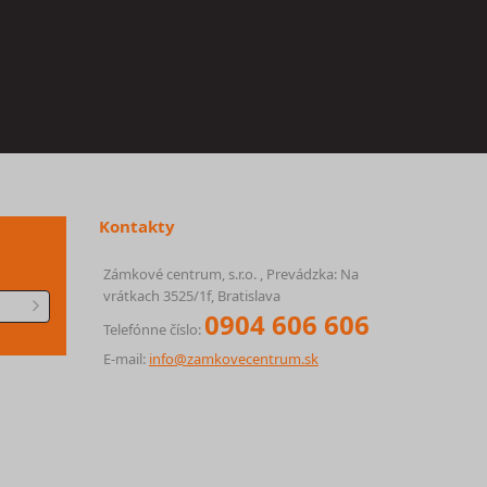
Kontakty
Zámkové centrum, s.r.o. , Prevádzka: Na
vrátkach 3525/1f, Bratislava
0904 606 606
Telefónne číslo:
E-mail:
info@zamkovecentrum.sk