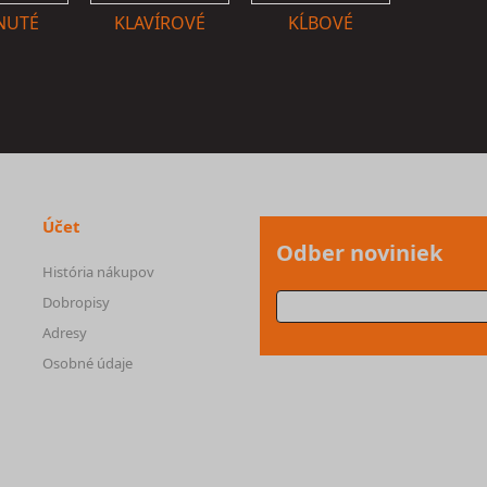
NUTÉ
KLAVÍROVÉ
KĹBOVÉ
Účet
Odber noviniek
História nákupov
Dobropisy
Adresy
Osobné údaje