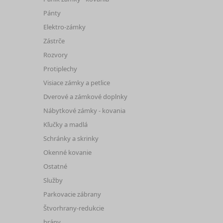
Pánty
Elektro-zámky
Zástrče
Rozvory
Protiplechy
Visiace zámky a petlice
Dverové a zámkové doplnky
Nábytkové zámky - kovania
Kľučky a madlá
Schránky a skrinky
Okenné kovanie
Ostatné
Služby
Parkovacie zábrany
Štvorhrany-redukcie
brány