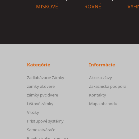
MISKOVÉ
ROVNÉ
VYH
Kategórie
Informácie
Zadlabávacie Zámky
Akcie a zľavy
zámky al.dvere
Zákaznícka podpora
zámky pvc dvere
Kontakty
Lištové zámky
Mapa obchodu
Vložky
Prístupové systémy
Samozatvárače
Panik zámky - kovania