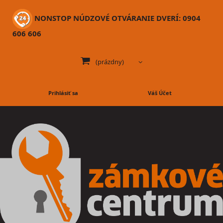
NONSTOP NÚDZOVÉ OTVÁRANIE DVERÍ: 0904
606 606
(prázdny)
Prihlásiť sa
Váš Účet