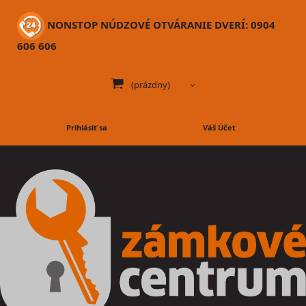
NONSTOP NÚDZOVÉ OTVÁRANIE DVERÍ: 0904
606 606
(prázdny)
Prihlásiť sa
Váš Účet