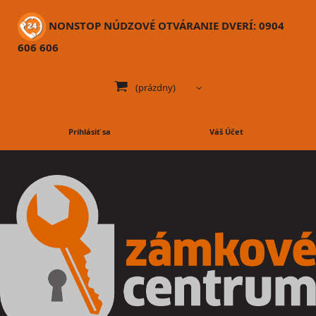
NONSTOP NÚDZOVÉ OTVÁRANIE DVERÍ: 0904
606 606
(prázdny)
Prihlásiť sa
Váš Účet