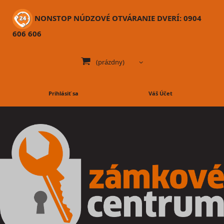
NONSTOP NÚDZOVÉ OTVÁRANIE DVERÍ: 0904
606 606
(prázdny)
Prihlásiť sa
Váš Účet