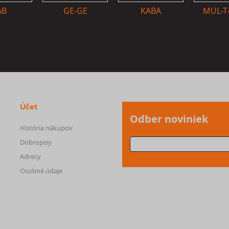
AB
GE-GE
KABA
MUL-T
Účet
Odber noviniek
História nákupov
Dobropisy
Adresy
Osobné údaje