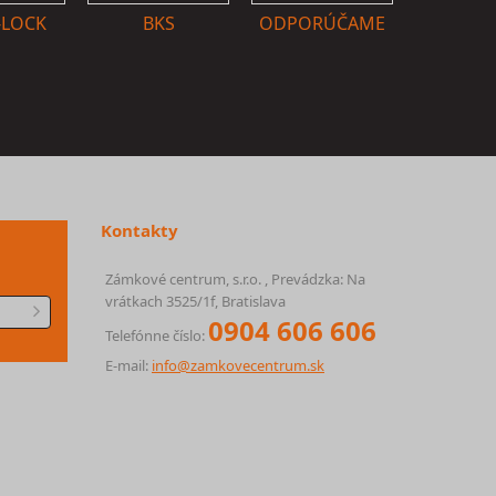
-LOCK
BKS
ODPORÚČAME
Kontakty
Zámkové centrum, s.r.o. , Prevádzka: Na
vrátkach 3525/1f, Bratislava
0904 606 606
Telefónne číslo:
E-mail:
info@zamkovecentrum.sk