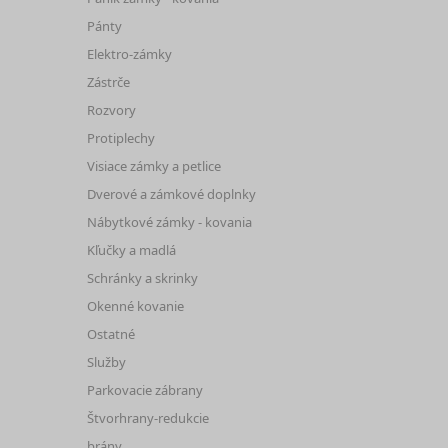
Pánty
Elektro-zámky
Zástrče
Rozvory
Protiplechy
Visiace zámky a petlice
Dverové a zámkové doplnky
Nábytkové zámky - kovania
Kľučky a madlá
Schránky a skrinky
Okenné kovanie
Ostatné
Služby
Parkovacie zábrany
Štvorhrany-redukcie
brány