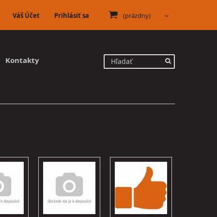
Váš Účet
Prihlásiť sa
(prázdny)
Kontakty