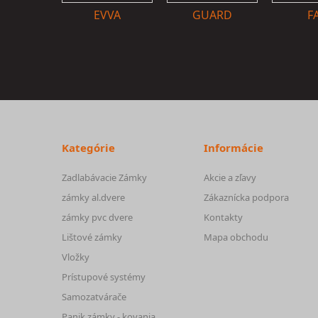
EVVA
GUARD
F
Kategórie
Informácie
Zadlabávacie Zámky
Akcie a zľavy
zámky al.dvere
Zákaznícka podpora
zámky pvc dvere
Kontakty
Lištové zámky
Mapa obchodu
Vložky
Prístupové systémy
Samozatvárače
Panik zámky - kovania