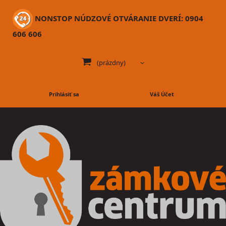
NONSTOP NÚDZOVÉ OTVÁRANIE DVERÍ: 0904
606 606
(prázdny)
Prihlásiť sa
Váš Účet