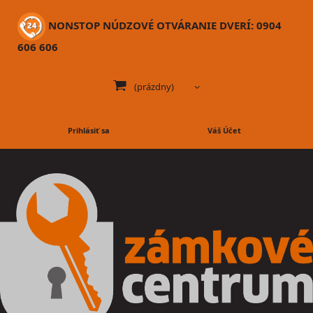
NONSTOP NÚDZOVÉ OTVÁRANIE DVERÍ: 0904
606 606
(prázdny)
Prihlásiť sa
Váš Účet