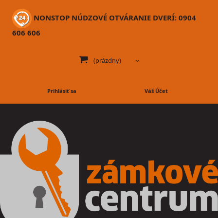
NONSTOP NÚDZOVÉ OTVÁRANIE DVERÍ: 0904
606 606
(prázdny)
Prihlásiť sa
Váš Účet