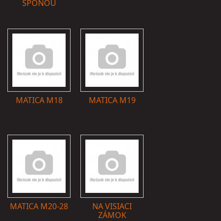
SPONOU
MATICA M18
MATICA M19
MATICA M20-28
NA VISIACI
ZÁMOK