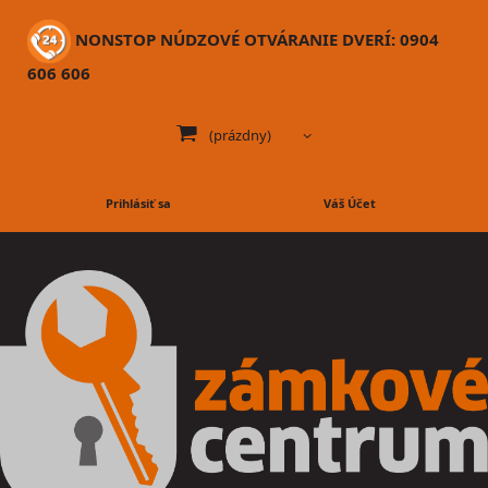
NONSTOP NÚDZOVÉ OTVÁRANIE DVERÍ: 0904
606 606
(prázdny)
Prihlásiť sa
Váš Účet