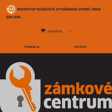
NONSTOP NÚDZOVÉ OTVÁRANIE DVERÍ: 0904
606 606
(prázdny)
Prihlásiť sa
Váš Účet