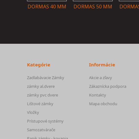
DORMAS 40 MM
DORMAS 50 MM
DORMAS
Kategórie
Informácie
Zadlabávacie Zámky
Akcie a zľavy
zámky al.dvere
Zákaznícka podpora
zámky pvc dvere
Kontakty
Lištové zámky
Mapa obchodu
Vložky
Prístupové systémy
Samozatvárače
Panik zámky - kovania