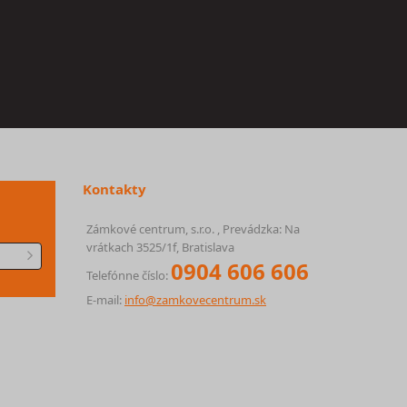
Kontakty
Zámkové centrum, s.r.o. , Prevádzka: Na
vrátkach 3525/1f, Bratislava
0904 606 606
Telefónne číslo:
E-mail:
info@zamkovecentrum.sk