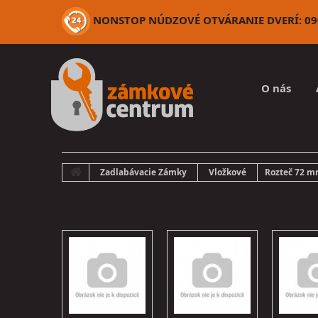
NONSTOP NÚDZOVÉ OTVÁRANIE DVERÍ: 090
O nás
Zadlabávacie Zámky
Vložkové
Rozteč 72 