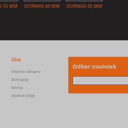
 55 MM
DORMAS 60 MM
DORMAS 65 MM
Účet
Odber noviniek
História nákupov
Dobropisy
Adresy
Osobné údaje