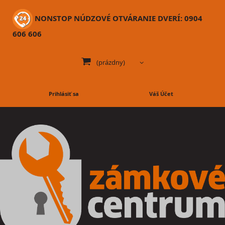
NONSTOP NÚDZOVÉ OTVÁRANIE DVERÍ: 0904
606 606
(prázdny)
Prihlásiť sa
Váš Účet